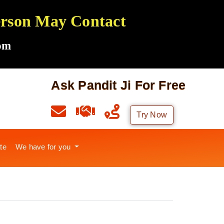
Person May Contact
om
Ask Pandit Ji For Free
Try Now
te
We have for you