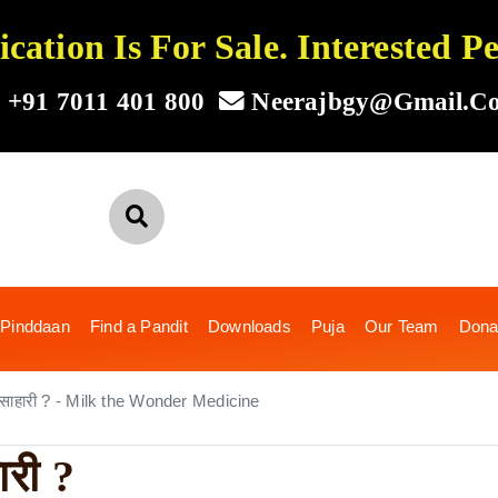
ation Is For Sale. Interested 
+91 7011 401 800
Neerajbgy@gmail.c
 Pinddaan
Find a Pandit
Downloads
Puja
Our Team
Dona
मांसाहारी ? - Milk the Wonder Medicine
ारी ?