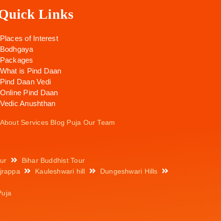
Quick Links
Places of Interest
Bodhgaya
Packages
What is Pind Daan
Pind Daan Vedi
Online Pind Daan
Vedic Anushthan
About
Services
Blog
Puja
Our Team
ur
Bihar Buddhist Tour
jrappa
Kauleshwari hill
Dungeshwari Hills
Puja