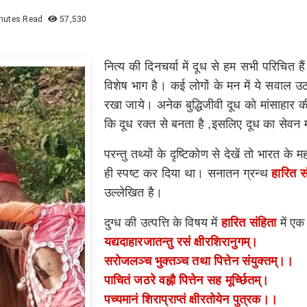
nutes Read
57,530
नित्य की दिनचर्या में दूध से हम सभी परिचित
विशेष भाग है। कई लोगों के मन में ये सवाल उठत
रखा जाये। अनेक बुद्धिजीवी दूध को मांसाहार की श
कि दूध रक्त से बनता है ,इसलिए दूध का सेवन म
परन्तु तथ्यों के दृष्टिकोण से देखें तो भारत क
ही स्पष्ट कर दिया था। सनातन ग्रन्थ
हारित स
उल्लेखित है।
दुग्ध की उत्पत्ति के विषय में
हारित संहिता
में एक
यद्यदाहारजातन्तु रसं क्षीरशिरानुगम्।
सरोजलञ्च भुक्तञ्च तथा पित्तेन संयुक्तम्।।
पाचितं जठरे वह्नौ पित्तेन सह मूर्च्छितम्।
पच्यमानं शिराप्राप्तं क्षीरतोयेन पुत्रक।।