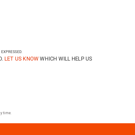
 EXPRESSED.
D.
LET US KNOW
WHICH WILL HELP US
y time.