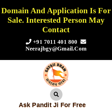
Domain And Application Is For
Sale. Interested Person May
Contact
+91 7011 401 800
Neerajbgy@gmail.com
Ask Pandit Ji For Free