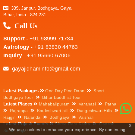
339, Janpur, Bodhgaya, Gaya
Bihar, India - 824 231
Call Us
Support
- +91 98999 71734
Astrology
- +91 83830 44763
Inquiry
- +91 95660 67006
gayajidhaminfo@gmail.com
Latest Packages
One Day Pind Daan
Short
Bodhgaya Tour
Bihar Buddhist Tour
Latest Places
Mahabalipuram
Varanasi
Patna
Rajrappa
Kauleshwari hill
Dungeshwari Hills
Rajgir
Nalanda
Bodhgaya
Vaishali
Latest Puja & Events
Shree Ram Katha
Ganesh
x
We use cookies to enhance your experience. By continuing
Siddhi Puja